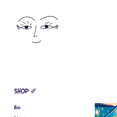
SHOP ✐
Bio